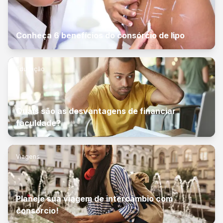
Conheça 6 benefícios do consórcio de lipo
Educação
Quais são as desvantagens de financiar
faculdade?
Viagens
Planeje sua viagem de intercâmbio com
consórcio!