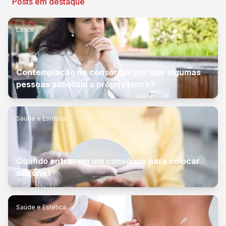
Posts em destaque
Lance
Contemplação no consórcio: por que algumas
pessoas sabotam o próprio lance?
Saúde e Estética
Quando entrar em um consórcio para colocar
silicone?
Saúde e Estética