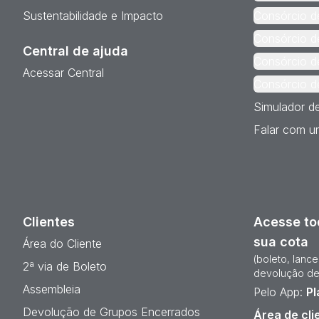
Sustentabilidade e Impacto
Consórcio d
Consórcio d
Central de ajuda
Consórcio d
Acessar Central
Consórcio d
Simulador d
Falar com um
Clientes
Acesse to
sua cota
Área do Cliente
(boleto, lanc
2ª via de Boleto
devolução de
Assembleia
Pelo App:
Pl
Devolução de Grupos Encerrados
Área de cli