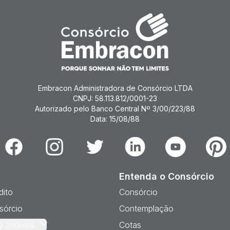
Embracon Administradora de Consórcio LTDA
CNPJ: 58.113.812/0001-23
Autorizado pelo Banco Central Nº 3/00/223/88
Data: 15/08/88
Facebook
Instagram
Twitter
Linkedin
Youtube
Pinter
Entenda o Consórcio
dito
Consórcio
sórcio
Contemplação
e Imóveis
Cotas