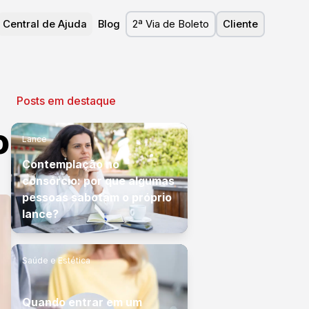
Central de Ajuda
Blog
2ª Via de Boleto
Cliente
Posts em destaque
o
Lance
Contemplação no
consórcio: por que algumas
pessoas sabotam o próprio
lance?
Saúde e Estética
Quando entrar em um