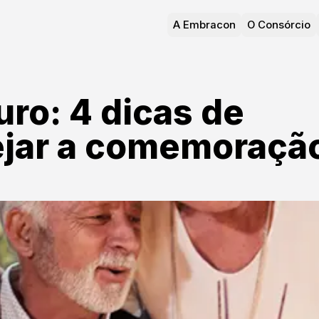
A Embracon
O Consórcio
ro: 4 dicas de
jar a comemoraçã