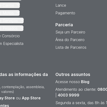
e Carros
Lance
e Motos
Pagamento
e Serviços
Parceria
e Pesados
Seja um Parceiro
e Consórcio
Área do Parceiro
 Especialista
Lista de Parceiros
das as informações da
Outros assuntos
Acesse nosso
Blog
e, contemplação, assembleia,
Atendimento ao cliente:
0800
 valores)
|
4003 9999
ay Store
ou
App Store
Segunda a sexta, das 8h às 
entes