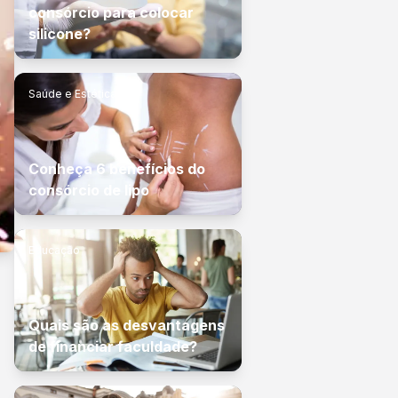
consórcio para colocar
silicone?
Saúde e Estética
Conheça 6 benefícios do
consórcio de lipo
Educação
Quais são as desvantagens
de financiar faculdade?