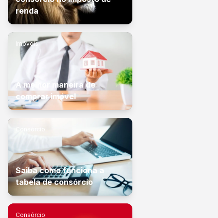
renda
Imóveis
A melhor maneira de
comprar imóvel
Consórcio
Saiba como funciona a
tabela de consórcio
Consórcio