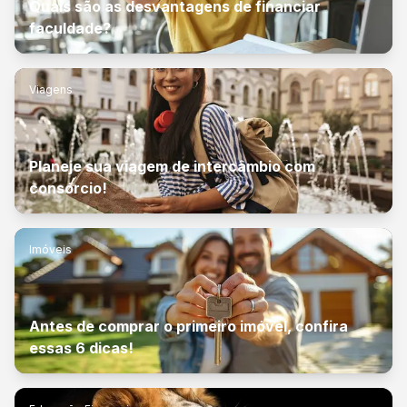
Quais são as desvantagens de financiar
faculdade?
Viagens
Planeje sua viagem de intercâmbio com
consórcio!
Imóveis
Antes de comprar o primeiro imóvel, confira
essas 6 dicas!