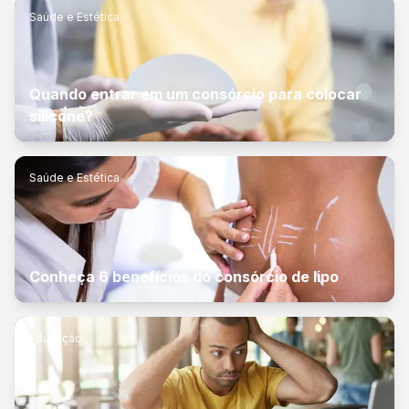
Saúde e Estética
Quando entrar em um consórcio para colocar
silicone?
Saúde e Estética
Conheça 6 benefícios do consórcio de lipo
Educação