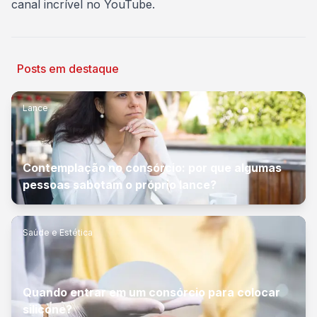
canal incrível no
YouTube
.
Posts em destaque
Lance
Contemplação no consórcio: por que algumas
pessoas sabotam o próprio lance?
Saúde e Estética
Quando entrar em um consórcio para colocar
silicone?