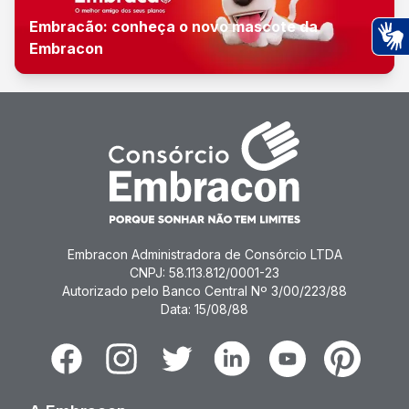
Embracão: conheça o novo mascote da
Embracon
Ac
Embracon Administradora de Consórcio LTDA
CNPJ: 58.113.812/0001-23
Autorizado pelo Banco Central Nº 3/00/223/88
Data: 15/08/88
Facebook
Instagram
Twitter
Linkedin
Youtube
Pinterest