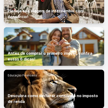
Planeje sua viagem de intercâmbio com
consórcio!
Imóveis
Antes de comprar o primeiro imóvel, confira
essas 6 dicas!
Educação Financeira
Descubra como declarar consórcio no imposto
de renda