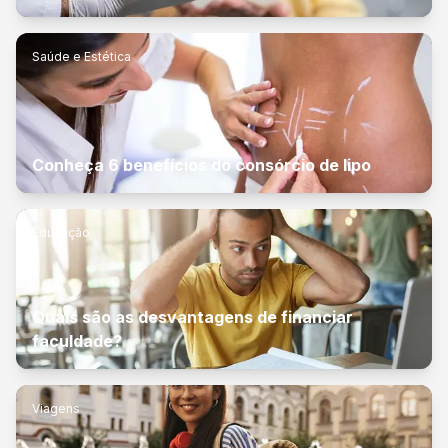
Saúde e Estética
Conheça 6 benefícios do consórcio de lipo
Educação
Quais são as desvantagens de financiar
faculdade?
Viagens