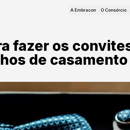
A Embracon
O Consórcio
ra fazer os convite
nhos de casamento