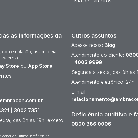
Lista de Parceiros
das as informações da
Outros assuntos
Acesse nosso
Blog
e, contemplação, assembleia,
Atendimento ao cliente:
0800
 valores)
|
4003 9999
ay Store
ou
App Store
Segunda a sexta, das 8h às 
entes
Atendimento eletrônico: 24h
¹
E-mail:
relacionamento@embraco
@embracon.com.br
4321
|
3003 7351
Deficiência auditiva e f
exta, das 8h às 19h, exceto
0800 886 0006
o canal de última instância na