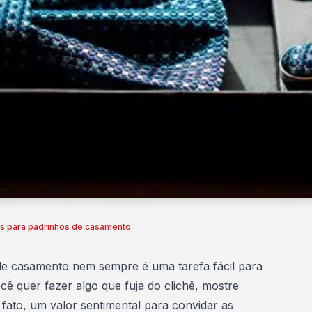
tes para padrinhos de casamento
 de
casamento
nem sempre é uma tarefa fácil para
cê quer fazer algo que fuja do clichê, mostre
de fato, um valor sentimental para convidar as