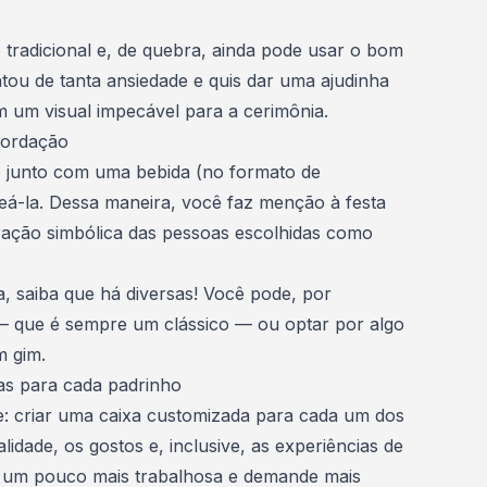
 tradicional e, de quebra, ainda pode usar o bom
ou de tanta ansiedade e quis dar uma ajudinha
m um visual impecável para a cerimônia.
cordação
ite junto com uma
bebida
(no formato de
eá-la. Dessa maneira, você faz menção à festa
ração
simbólica das pessoas escolhidas como
a, saiba que há diversas! Você pode, por
 que é sempre um clássico — ou optar por algo
m gim.
as para cada padrinho
de: criar uma caixa customizada para cada um dos
dade, os gostos e, inclusive, as experiências de
a um pouco mais trabalhosa e demande mais