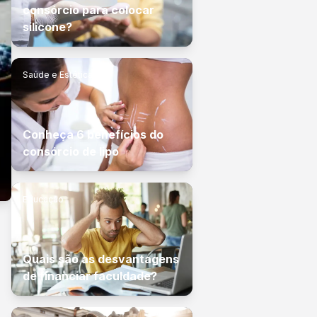
consórcio para colocar
silicone?
Saúde e Estética
Conheça 6 benefícios do
consórcio de lipo
Educação
Quais são as desvantagens
de financiar faculdade?