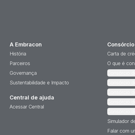
A Embracon
Consórcio
História
Carta de cré
Parceiros
O que é con
Governança
Consórcio d
Sustentabilidade e Impacto
Consórcio d
Consórcio d
Central de ajuda
Consórcio d
Acessar Central
Consórcio d
Simulador d
Falar com um