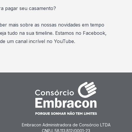
ra pagar seu casament
o?
aber mais sobre as nossas novidades em tempo
veja tudo na sua timeline. Estamos no
Facebook
,
 de um canal incrível no
YouTube
.
Embracon Administradora de Consórcio LTDA
CNPJ: 58.113.812/0001-23