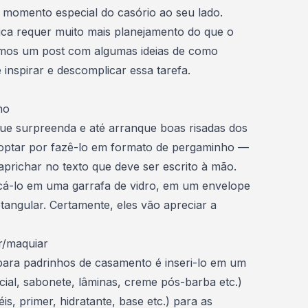
a momento especial do
casório
ao seu lado.
ica requer muito mais
planejamento
do que o
ramos um post com algumas
ideias
de como
 inspirar e descomplicar essa tarefa.
ho
ue surpreenda e até arranque boas risadas dos
 optar por fazê-lo em formato de pergaminho —
aprichar no texto que deve ser escrito à mão.
ocá-lo em uma garrafa de vidro, em um envelope
tangular. Certamente, eles vão apreciar a
r/maquiar
ara padrinhos de casamento é inseri-lo em um
cial, sabonete, lâminas, creme pós-barba etc.)
s, primer, hidratante, base etc.) para as