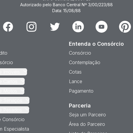
Autorizado pelo Banco Central Nº 3/00/223/88
Data: 15/08/88
Facebook
Instagram
Twitter
Linkedin
Youtube
Pinter
Entenda o Consórcio
dito
Consórcio
sórcio
Contemplação
e Imóveis
Cotas
e Carros
Lance
e Motos
Pagamento
e Serviços
Parceria
e Pesados
Seja um Parceiro
e Consórcio
Área do Parceiro
 Especialista