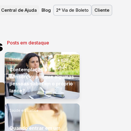
Central de Ajuda
Blog
2ª Via de Boleto
Cliente
s
Posts em destaque
Lance
Contemplação no
consórcio: por que algumas
pessoas sabotam o próprio
lance?
Saúde e Estética
Quando entrar em um