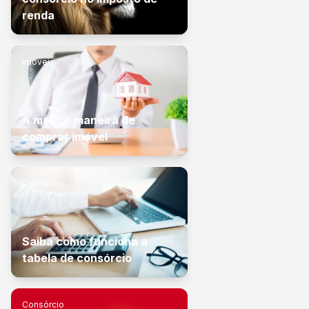
renda
Imóveis
A melhor maneira de
comprar imóvel
Consórcio
Saiba como funciona a
tabela de consórcio
Consórcio