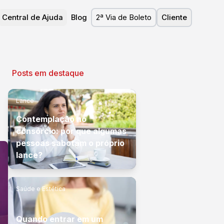
Central de Ajuda
Blog
2ª Via de Boleto
Cliente
Posts em destaque
Lance
Contemplação no
consórcio: por que algumas
pessoas sabotam o próprio
lance?
Saúde e Estética
Quando entrar em um