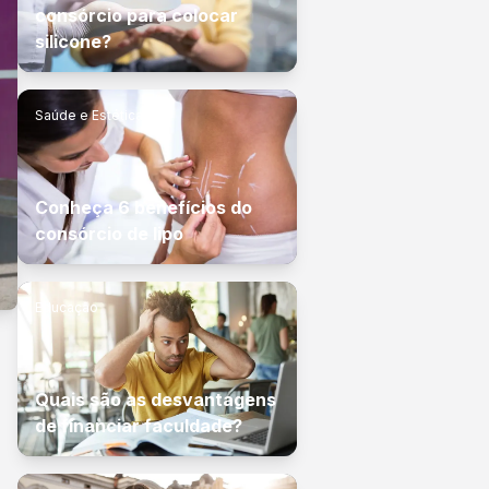
consórcio para colocar
silicone?
Saúde e Estética
Conheça 6 benefícios do
consórcio de lipo
Educação
Quais são as desvantagens
de financiar faculdade?