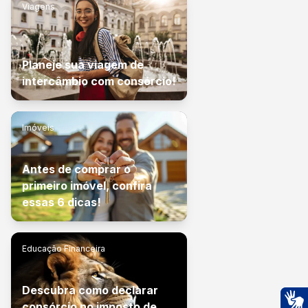
Viagens
Planeje sua viagem de
intercâmbio com consórcio!
Imóveis
Antes de comprar o
primeiro imóvel, confira
essas 6 dicas!
Educação Financeira
Descubra como declarar
consórcio no imposto de