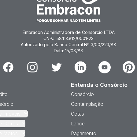
Embracon Administradora de Consórcio LTDA
CNPJ: 58.113.812/0001-23
Autorizado pelo Banco Central Nº 3/00/223/88
Data: 15/08/88
Facebook
Instagram
Twitter
Linkedin
Youtube
Pinter
Entenda o Consórcio
dito
Consórcio
sórcio
Contemplação
e Imóveis
Cotas
e Carros
Lance
e Motos
Pagamento