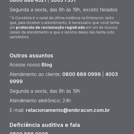
0800 888 4321
|
3003 7351
Segunda a sexta, das 8h às 19h, exceto feriados
¹ A Ouvidoria é o canal de última instância na Embracon, tanto
que, para receber o atendimento, é necessário que você tenha
um
protocolo de reclamação registrado
em um de nossos
canais de atendimento e que o retorno deles não tenha sido
satisfatório.
Outros assuntos
Acesse nosso
Blog
Atendimento ao cliente:
0800 889 0999
|
4003
9999
Segunda a sexta, das 8h às 19h
Atendimento eletrônico: 24h
E-mail:
relacionamento@embracon.com.br
Deficiência auditiva e fala