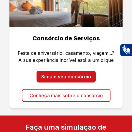
Consórcio de Serviços
Festa de aniversário, casamento, viagem...?
Ac
A sua experiência incrível está a um clique
Simule seu consórcio
Conheça mais sobre o consórcio
Faça uma simulação de