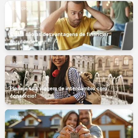
Educação
Quais são as desvantagens de financiar
faculdade?
Viagens
Planeje sua viagem de intercâmbio com
consórcio!
Imóveis