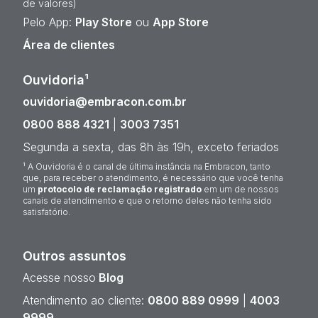
de valores)
Pelo App:
Play Store
ou
App Store
Área de clientes
Ouvidoria¹
ouvidoria@embracon.com.br
0800 888 4321
|
3003 7351
Segunda a sexta, das 8h às 19h, exceto feriados
¹ A Ouvidoria é o canal de última instância na Embracon, tanto
que, para receber o atendimento, é necessário que você tenha
um
protocolo de reclamação registrado
em um de nossos
canais de atendimento e que o retorno deles não tenha sido
satisfatório.
Outros assuntos
Acesse nosso
Blog
Atendimento ao cliente:
0800 889 0999
|
4003
9999