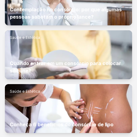
Contemplação no consórcio: por que algumas
pessoas sabotam o próprio lance?
Saúde e Estética
Quando entrar em um consórcio para colocar
silicone?
Saúde e Estética
Conheça 6 benefícios do consórcio de lipo