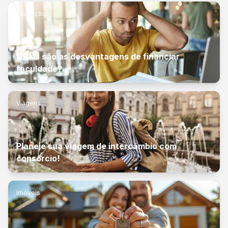
Educação
Quais são as desvantagens de financiar
faculdade?
Viagens
Planeje sua viagem de intercâmbio com
consórcio!
Imóveis