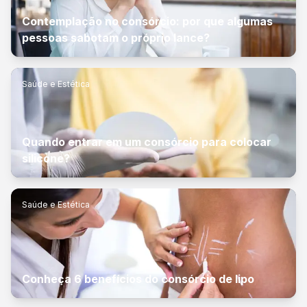
Contemplação no consórcio: por que algumas
pessoas sabotam o próprio lance?
Saúde e Estética
Quando entrar em um consórcio para colocar
silicone?
Saúde e Estética
Conheça 6 benefícios do consórcio de lipo