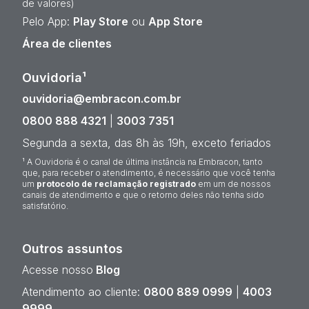
de valores)
Pelo App:
Play Store
ou
App Store
Área de clientes
Ouvidoria¹
ouvidoria@embracon.com.br
0800 888 4321
|
3003 7351
Segunda a sexta, das 8h às 19h, exceto feriados
¹ A Ouvidoria é o canal de última instância na Embracon, tanto
que, para receber o atendimento, é necessário que você tenha
um
protocolo de reclamação registrado
em um de nossos
canais de atendimento e que o retorno deles não tenha sido
satisfatório.
Outros assuntos
Acesse nosso
Blog
Atendimento ao cliente:
0800 889 0999
|
4003
9999