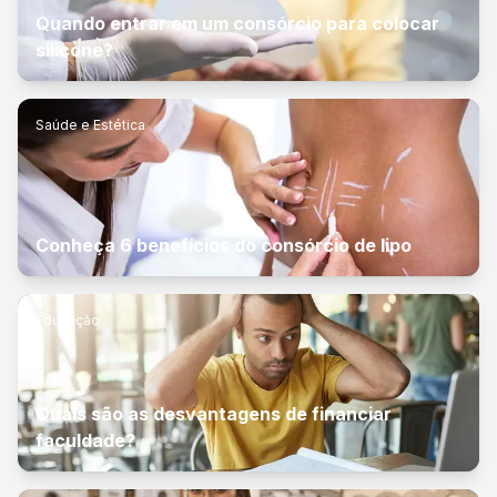
Quando entrar em um consórcio para colocar
silicone?
Saúde e Estética
Conheça 6 benefícios do consórcio de lipo
Educação
Quais são as desvantagens de financiar
faculdade?