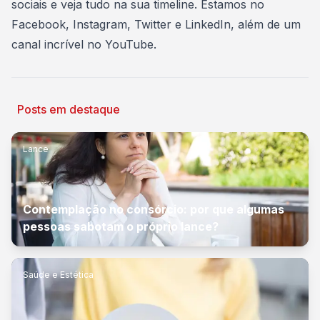
sociais e veja tudo na sua timeline. Estamos no
Facebook
,
Instagram
,
Twitter
e
LinkedIn
, além de um
canal incrível no
YouTube
.
Posts em destaque
Lance
Contemplação no consórcio: por que algumas
pessoas sabotam o próprio lance?
Saúde e Estética