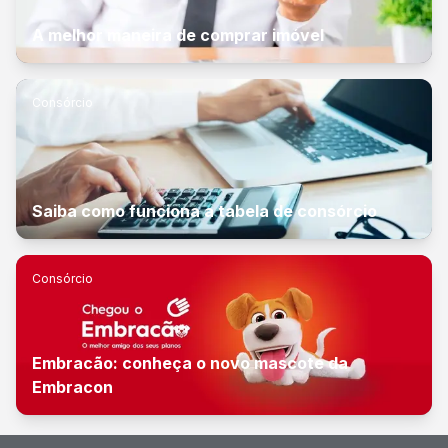
A melhor maneira de comprar imóvel
Consórcio
Saiba como funciona a tabela de consórcio
Consórcio
Embracão: conheça o novo mascote da
Embracon