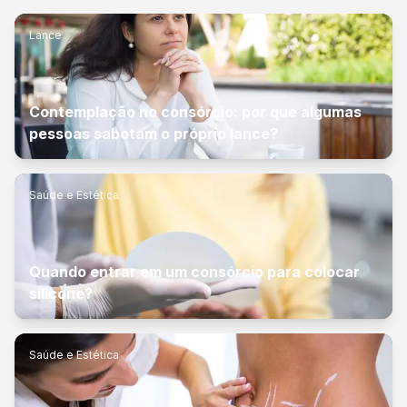
Lance
Contemplação no consórcio: por que algumas
pessoas sabotam o próprio lance?
Saúde e Estética
Quando entrar em um consórcio para colocar
silicone?
Saúde e Estética