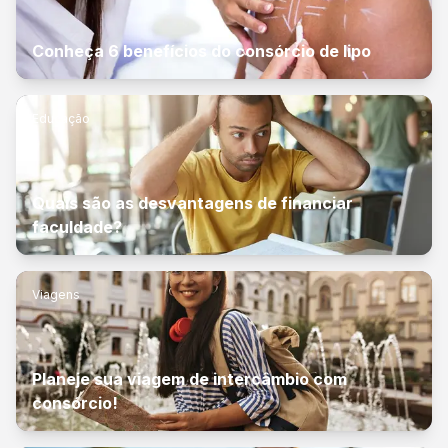
Conheça 6 benefícios do consórcio de lipo
Educação
Quais são as desvantagens de financiar
faculdade?
Viagens
Planeje sua viagem de intercâmbio com
consórcio!