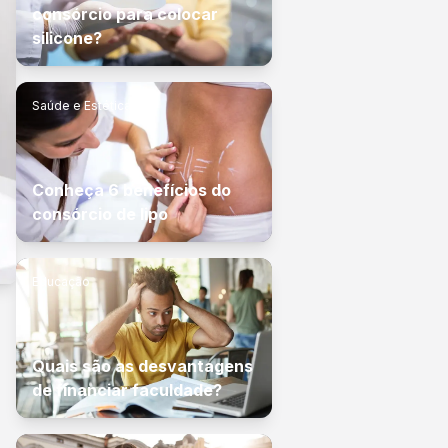
consórcio para colocar
silicone?
Saúde e Estética
Conheça 6 benefícios do
consórcio de lipo
Educação
Quais são as desvantagens
de financiar faculdade?