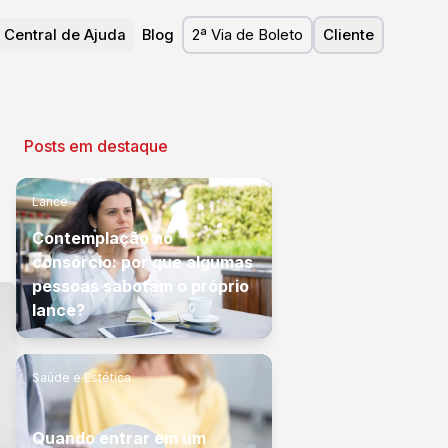
Central de Ajuda
Blog
2ª Via de Boleto
Cliente
Posts em destaque
Lance
Contemplação no
consórcio: por que algumas
pessoas sabotam o próprio
lance?
Saúde e Estética
Quando entrar em um