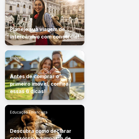
Viagens
Planeje sua viagem de
intercâmbio com consórcio!
Imóveis
Antes de comprar o
primeiro imóvel, confira
essas 6 dicas!
Educação Financeira
Descubra como declarar
consórcio no imposto de