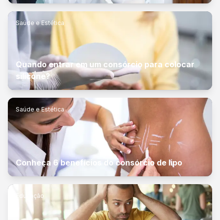
Saúde e Estética
Quando entrar em um consórcio para colocar
silicone?
Saúde e Estética
Conheça 6 benefícios do consórcio de lipo
Educação