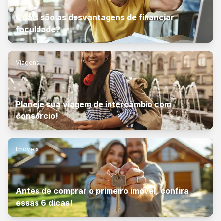
Quais são as desvantagens de financiar
faculdade?
Viagens
Planeje sua viagem de intercâmbio com
consórcio!
Imóveis
Antes de comprar o primeiro imóvel, confira
essas 6 dicas!