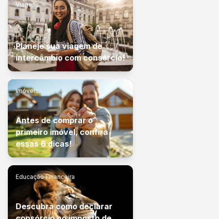
Viagens
Planeje sua viagem de
intercâmbio com consórcio!
Imóveis
Antes de comprar o
primeiro imóvel, confira
essas 6 dicas!
Educação Financeira
Descubra como declarar
consórcio no imposto de