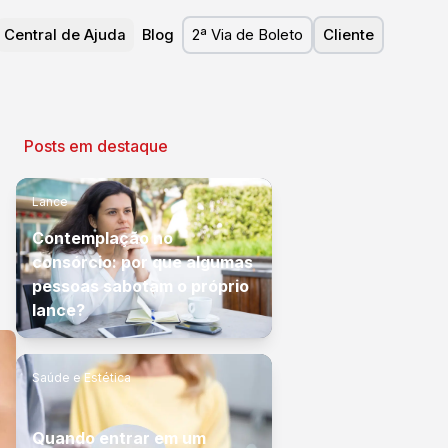
Central de Ajuda
Blog
2ª Via de Boleto
Cliente
Posts em destaque
Lance
Contemplação no
consórcio: por que algumas
pessoas sabotam o próprio
lance?
Saúde e Estética
Quando entrar em um