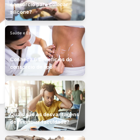
consórcio para colocar
silicone?
Saúde e Estética
Conheça 6 benefícios do
consórcio de lipo
Educação
Quais são as desvantagens
de financiar faculdade?