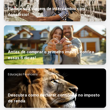
Planeje sua viagem de intercâmbio com
consórcio!
Imóveis
Antes de comprar o primeiro imóvel, confira
essas 6 dicas!
Educação Financeira
Descubra como declarar consórcio no imposto
de renda