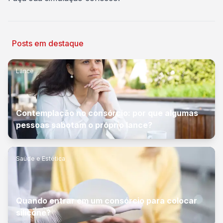
Posts em destaque
Lance
Contemplação no consórcio: por que algumas
pessoas sabotam o próprio lance?
Saúde e Estética
Quando entrar em um consórcio para colocar
silicone?