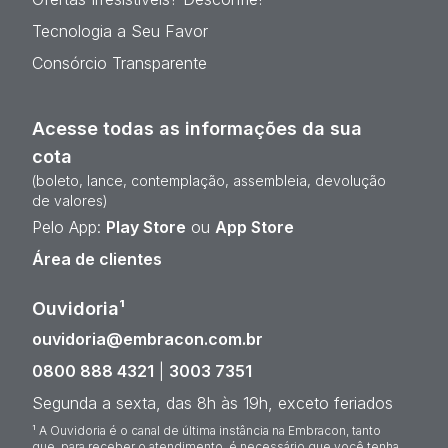
Tecnologia a Seu Favor
Consórcio Transparente
Acesse todas as informações da sua
cota
(boleto, lance, contemplação, assembleia, devolução
de valores)
Pelo App:
Play Store
ou
App Store
Área de clientes
Ouvidoria¹
ouvidoria@embracon.com.br
0800 888 4321
|
3003 7351
Segunda a sexta, das 8h às 19h, exceto feriados
¹ A Ouvidoria é o canal de última instância na Embracon, tanto
que, para receber o atendimento, é necessário que você tenha