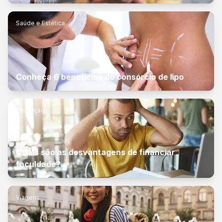
Saúde e Estética
Conheça 6 benefícios do consórcio de lipo
Educação
Quais são as desvantagens de financiar
faculdade?
Viagens