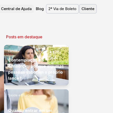
Central de Ajuda
Blog
2ª Via de Boleto
Cliente
Posts em destaque
Lance
Contemplação no
consórcio: por que algumas
pessoas sabotam o próprio
lance?
Saúde e Estética
Quando entrar em um