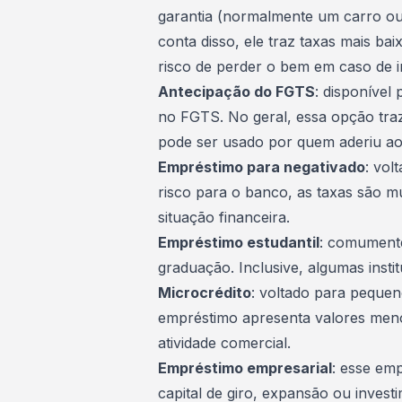
garantia (normalmente um carro ou
conta disso, ele traz taxas mais b
risco de perder o bem em caso de i
Antecipação do FGTS
: disponível
no
FGTS
. No geral, essa opção tr
pode ser usado por quem aderiu ao
Empréstimo para negativado
: vol
risco para o banco, as taxas são mu
situação financeira.
Empréstimo estudantil
: comumente
graduação. Inclusive, algumas inst
Microcrédito
: voltado para pequ
empréstimo apresenta valores meno
atividade comercial.
Empréstimo empresarial
: esse em
capital de giro, expansão ou
invest