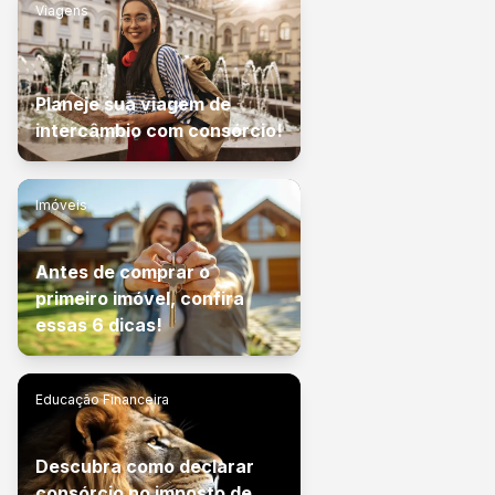
Viagens
Planeje sua viagem de
intercâmbio com consórcio!
Imóveis
Antes de comprar o
primeiro imóvel, confira
essas 6 dicas!
Educação Financeira
Descubra como declarar
consórcio no imposto de