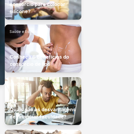
consórcio para colocar
silicone?
Saúde e Estética
Conheça 6 benefícios do
consórcio de lipo
Educação
Quais são as desvantagens
de financiar faculdade?