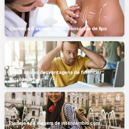
Conheça 6 benefícios do consórcio de lipo
Educação
Quais são as desvantagens de financiar
faculdade?
Viagens
Planeje sua viagem de intercâmbio com