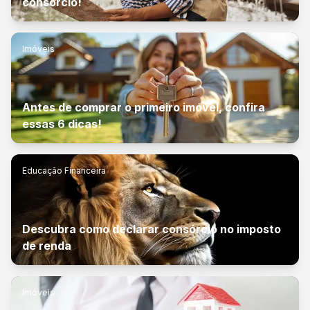
consórcio!
Imóveis
Antes de comprar o primeiro imóvel, confira
essas 6 dicas!
Educação Financeira
Descubra como declarar consórcio no imposto
de renda
Imóveis