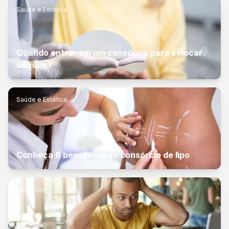
Saúde e Estética
Quando entrar em um consórcio para colocar
silicone?
Saúde e Estética
Conheça 6 benefícios do consórcio de lipo
Educação