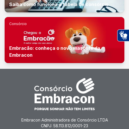
Saiba como funciona a tabela de consórcio
Consórcio
Ac
Embracão: conheça o novo mascote da
Embracon
Embracon Administradora de Consórcio LTDA
CNPJ: 58.113.812/0001-23