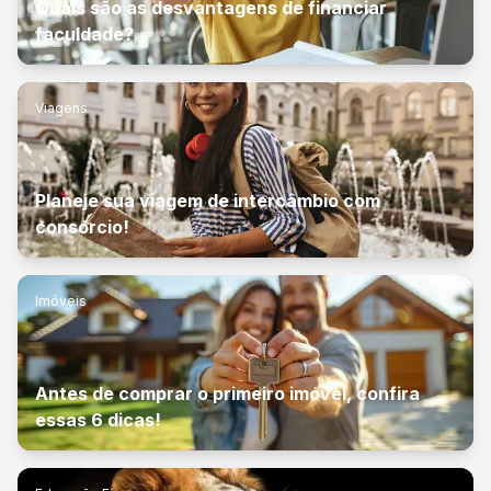
Quais são as desvantagens de financiar
faculdade?
Viagens
Planeje sua viagem de intercâmbio com
consórcio!
Imóveis
Antes de comprar o primeiro imóvel, confira
essas 6 dicas!