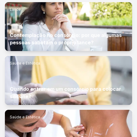
Lance
Contemplação no consórcio: por que algumas
pessoas sabotam o próprio lance?
Saúde e Estética
Quando entrar em um consórcio para colocar
silicone?
Saúde e Estética