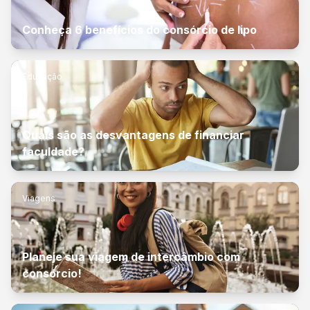
Conheça 6 benefícios do consórcio de lipo
Educação
Quais são as desvantagens de financiar
faculdade?
Viagens
Planeje sua viagem de intercâmbio com
consórcio!