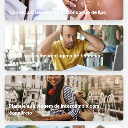
Conheça 6 benefícios do consórcio de lipo
Educação
Quais são as desvantagens de financiar
faculdade?
Viagens
Planeje sua viagem de intercâmbio com
consórcio!