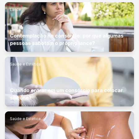
Lance
Contemplação no consórcio: por que algumas
pessoas sabotam o próprio lance?
Saúde e Estética
Quando entrar em um consórcio para colocar
silicone?
Saúde e Estética