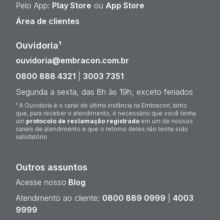
Pelo App:
Play Store
ou
App Store
Área de clientes
Ouvidoria¹
ouvidoria@embracon.com.br
0800 888 4321
|
3003 7351
Segunda a sexta, das 8h às 19h, exceto feriados
¹ A Ouvidoria é o canal de última instância na Embracon, tanto
que, para receber o atendimento, é necessário que você tenha
um
protocolo de reclamação registrado
em um de nossos
canais de atendimento e que o retorno deles não tenha sido
satisfatório.
Outros assuntos
Acesse nosso
Blog
Atendimento ao cliente:
0800 889 0999
|
4003
9999