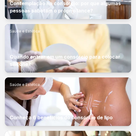
Contemplação no consórcio: por que algumas
pessoas sabotam o próprio lance?
Saúde e Estética
Quando entrar em um consórcio para colocar
silicone?
Saúde e Estética
Conheça 6 benefícios do consórcio de lipo