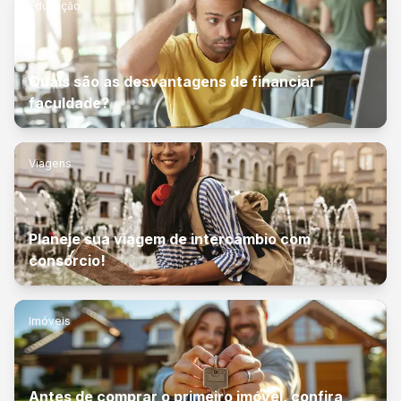
Educação
Quais são as desvantagens de financiar
faculdade?
Viagens
Planeje sua viagem de intercâmbio com
consórcio!
Imóveis
Antes de comprar o primeiro imóvel, confira