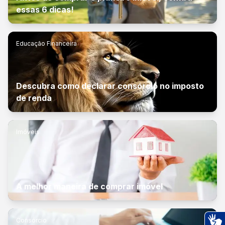
essas 6 dicas!
Educação Financeira
Descubra como declarar consórcio no imposto
de renda
Imóveis
A melhor maneira de comprar imóvel
Consórcio