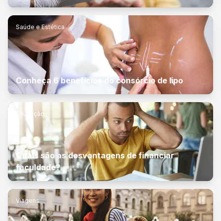
Saúde e Estética
Conheça 6 benefícios do consórcio de lipo
Educação
Quais são as desvantagens de financiar
faculdade?
Viagens