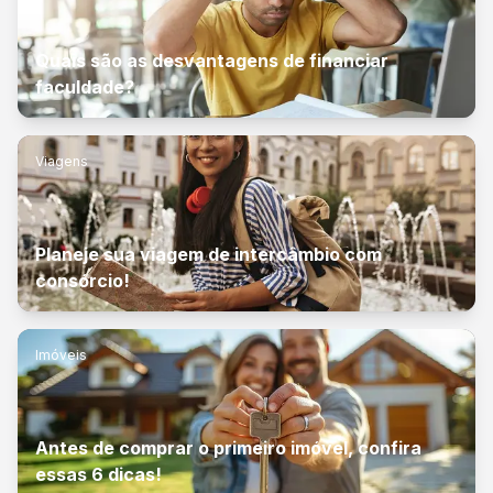
Quais são as desvantagens de financiar
faculdade?
Viagens
Planeje sua viagem de intercâmbio com
consórcio!
Imóveis
Antes de comprar o primeiro imóvel, confira
essas 6 dicas!