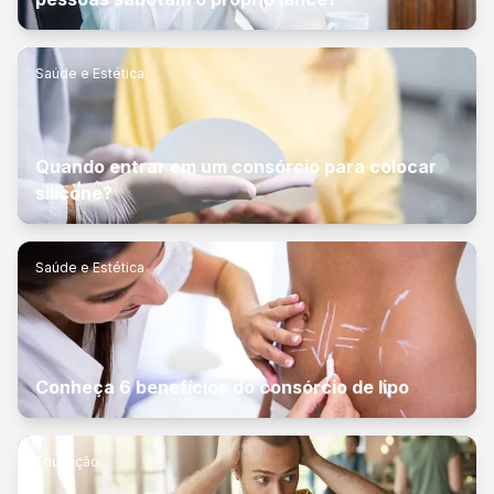
Saúde e Estética
Quando entrar em um consórcio para colocar
silicone?
Saúde e Estética
Conheça 6 benefícios do consórcio de lipo
Educação