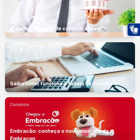
A melhor maneira de comprar imóvel
Ac
Consórcio
Saiba como funciona a tabela de consórcio
Consórcio
Embracão: conheça o novo mascote da
Embracon