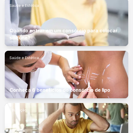
Saúde e Estética
Quando entrar em um consórcio para colocar
silicone?
Saúde e Estética
Conheça 6 benefícios do consórcio de lipo
Educação