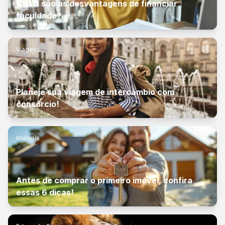
Quais são as desvantagens de financiar
faculdade?
Viagens
Planeje sua viagem de intercâmbio com
consórcio!
Imóveis
Antes de comprar o primeiro imóvel, confira
essas 6 dicas!