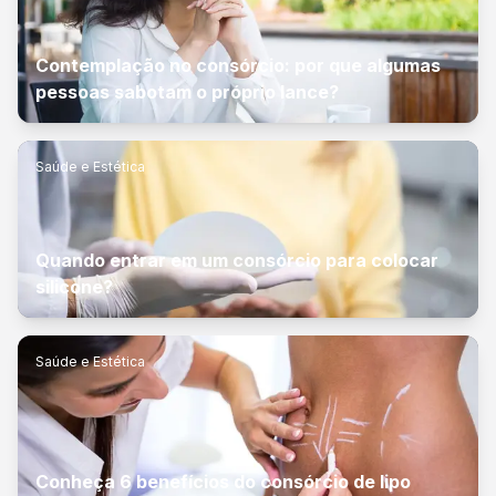
Contemplação no consórcio: por que algumas
pessoas sabotam o próprio lance?
Saúde e Estética
Quando entrar em um consórcio para colocar
silicone?
Saúde e Estética
Conheça 6 benefícios do consórcio de lipo