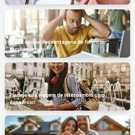
Educação
Quais são as desvantagens de financiar
faculdade?
Viagens
Planeje sua viagem de intercâmbio com
consórcio!
Imóveis