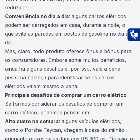
reduzido;
Conveniência no dia a dia
: alguns carros elétricos
podem ser carregados em casa, durante a noite, o
que evita as paradas em postos de gasolina no dia a
dia.
Ac
Mas, claro, todo produto oferece ônus e bônus para
os consumidores. Embora some muitos benefícios,
ainda há alguns desafios e, por isso, vale a pena
pesar na balança para identificar se os carros
elétricos valem mesmo a pena.
Principais desafios de comprar um carro elétrico
Se formos considerar os desafios de
comprar um
carro elétrico
, podemos pensar em:
Alto custo na compra
: alguns veículos elétricos,
como o Porshe Taycan, chegam à casa do milhão,
enquanto outros se limitam aos R$ 300 mil. Ou seja, o