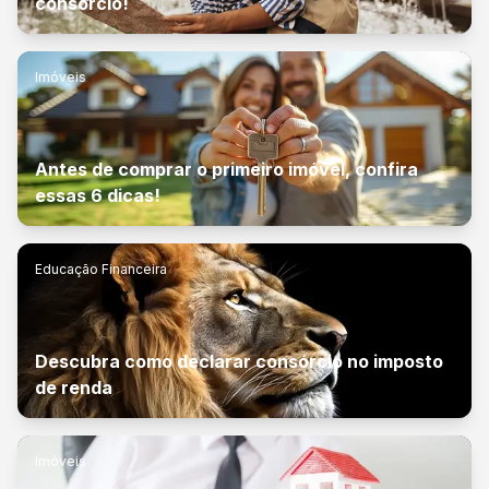
consórcio!
Imóveis
Antes de comprar o primeiro imóvel, confira
essas 6 dicas!
Educação Financeira
Descubra como declarar consórcio no imposto
de renda
Imóveis