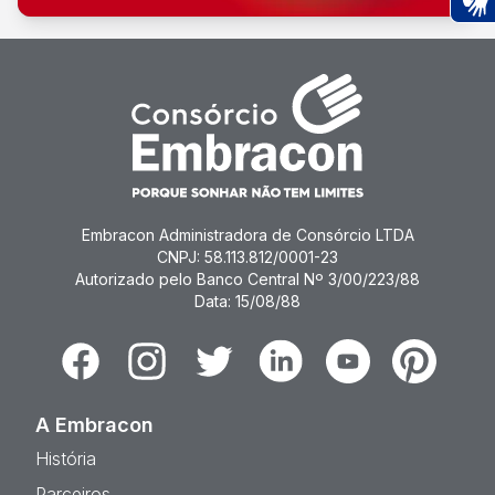
Ac
Embracon Administradora de Consórcio LTDA
CNPJ: 58.113.812/0001-23
Autorizado pelo Banco Central Nº 3/00/223/88
Data: 15/08/88
Facebook
Instagram
Twitter
Linkedin
Youtube
Pinterest
A Embracon
História
Parceiros