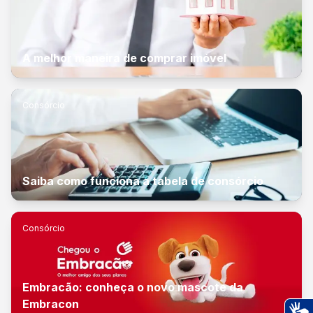
A melhor maneira de comprar imóvel
Consórcio
Saiba como funciona a tabela de consórcio
Consórcio
Embracão: conheça o novo mascote da
Embracon