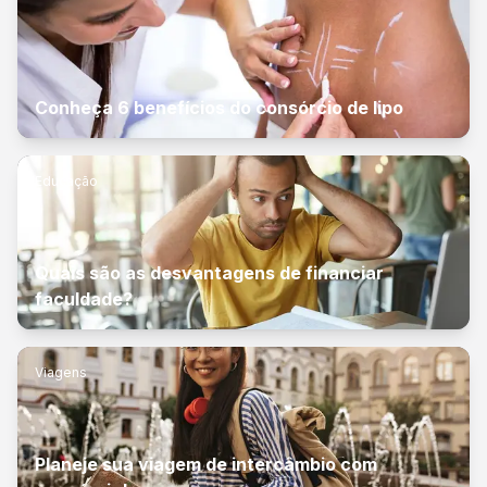
Conheça 6 benefícios do consórcio de lipo
Educação
Quais são as desvantagens de financiar
faculdade?
Viagens
Planeje sua viagem de intercâmbio com