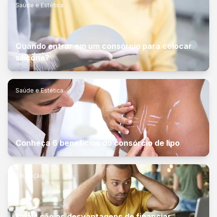
Saúde e Estética
Quando entrar em um consórcio para colocar
silicone?
Saúde e Estética
Conheça 6 benefícios do consórcio de lipo
Educação
Quais são as desvantagens de financiar