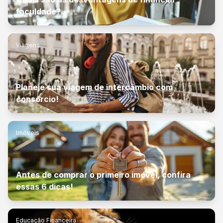
faculdade?
Viagens
Planeje sua viagem de intercâmbio com
consórcio!
Imóveis
Antes de comprar o primeiro imóvel, confira
essas 6 dicas!
Educação Financeira