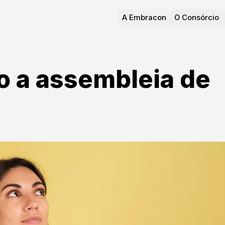
A Embracon
O Consórcio
 a assembleia de