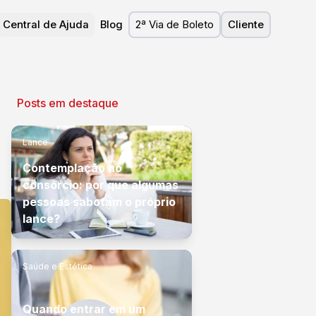
Central de Ajuda
Blog
2ª Via de Boleto
Cliente
Posts em destaque
Lance
Contemplação no
consórcio: por que algumas
pessoas sabotam o próprio
lance?
Saúde e Estética
Quando entrar em um