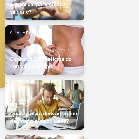
consórcio para colocar
silicone?
Saúde e Estética
Conheça 6 benefícios do
consórcio de lipo
Educação
Quais são as desvantagens
de financiar faculdade?