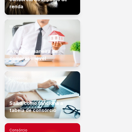
renda
Imóveis
A melhor maneira de
comprar imóvel
Consórcio
Saiba como funciona a
tabela de consórcio
Consórcio