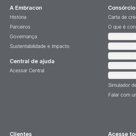
A Embracon
Consórcio
História
Carta de cré
Parceiros
O que é con
Governança
Consórcio d
Sustentabilidade e Impacto
Consórcio d
Consórcio d
Central de ajuda
Consórcio d
Acessar Central
Consórcio d
Simulador d
Falar com um
Clientes
Acesse to