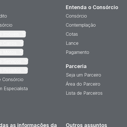
Entenda o Consórcio
dito
Consórcio
sórcio
Contemplação
e Imóveis
Cotas
e Carros
Lance
e Motos
Pagamento
e Serviços
Parceria
e Pesados
Seja um Parceiro
e Consórcio
Área do Parceiro
 Especialista
Lista de Parceiros
das as informações da
Outros assuntos