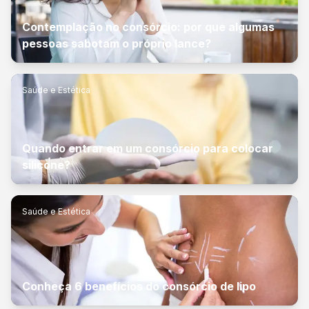
Contemplação no consórcio: por que algumas
pessoas sabotam o próprio lance?
Saúde e Estética
Quando entrar em um consórcio para colocar
silicone?
Saúde e Estética
Conheça 6 benefícios do consórcio de lipo