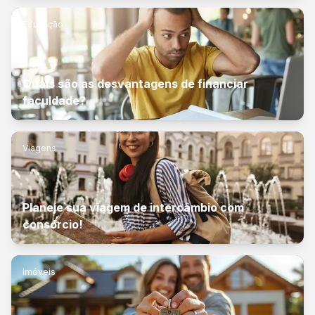
Educação
Quais são as desvantagens de financiar
faculdade?
Viagens
Planeje sua viagem de intercâmbio com
consórcio!
Imóveis