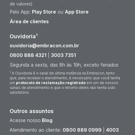
de valores)
Pelo App:
Play Store
ou
App Store
Área de clientes
Ouvidoria¹
ouvidoria@embracon.com.br
0800 888 4321
|
3003 7351
Segunda a sexta, das 8h às 19h, exceto feriados
¹ A Ouvidoria é o canal de última instância na Embracon, tanto
que, para receber o atendimento, é necessário que você tenha
um
protocolo de reclamação registrado
em um de nossos
canais de atendimento e que o retorno deles não tenha sido
satisfatório.
Outros assuntos
Acesse nosso
Blog
Atendimento ao cliente:
0800 889 0999
|
4003