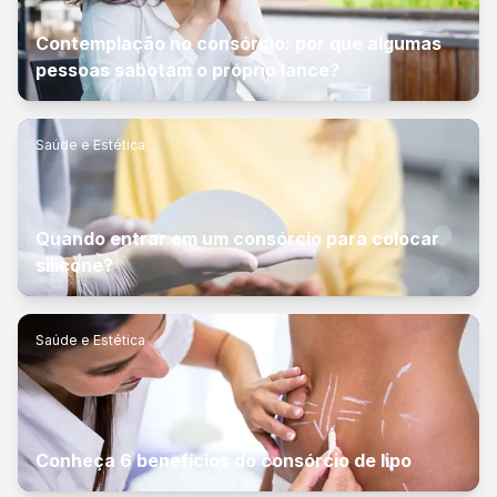
Contemplação no consórcio: por que algumas
pessoas sabotam o próprio lance?
Saúde e Estética
Quando entrar em um consórcio para colocar
silicone?
Saúde e Estética
Conheça 6 benefícios do consórcio de lipo