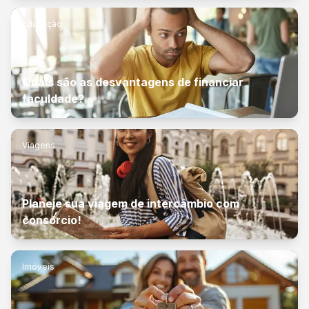
Educação
Quais são as desvantagens de financiar
faculdade?
Viagens
Planeje sua viagem de intercâmbio com
consórcio!
Imóveis