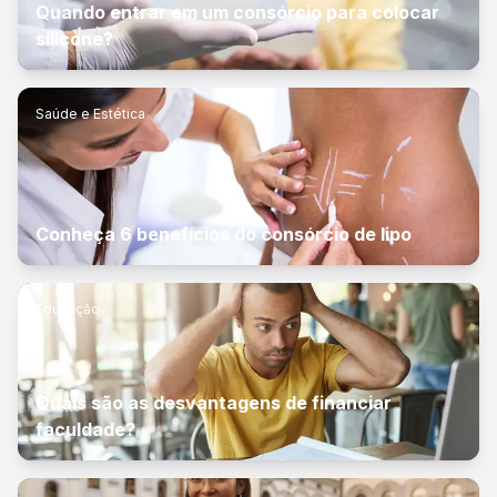
Quando entrar em um consórcio para colocar
silicone?
Saúde e Estética
Conheça 6 benefícios do consórcio de lipo
Educação
Quais são as desvantagens de financiar
faculdade?