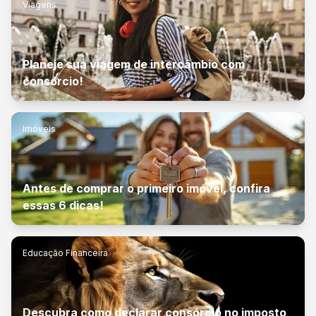
Viagens
Planeje sua viagem de intercâmbio com
consórcio!
Imóveis
Antes de comprar o primeiro imóvel, confira
essas 6 dicas!
Educação Financeira
Descubra como declarar consórcio no imposto