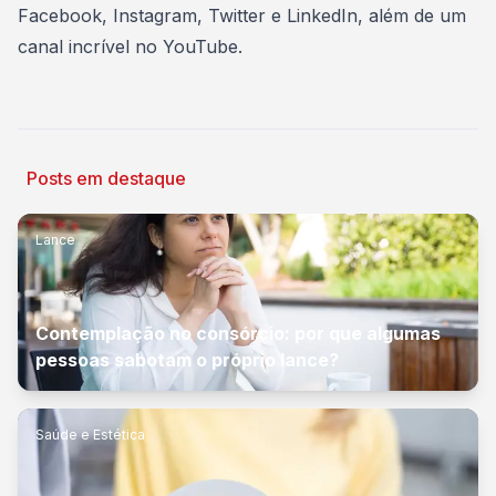
Facebook
,
Instagram
,
Twitter
e
LinkedIn
, além de um
canal incrível no
YouTube
.
Posts em destaque
Lance
Contemplação no consórcio: por que algumas
pessoas sabotam o próprio lance?
Saúde e Estética