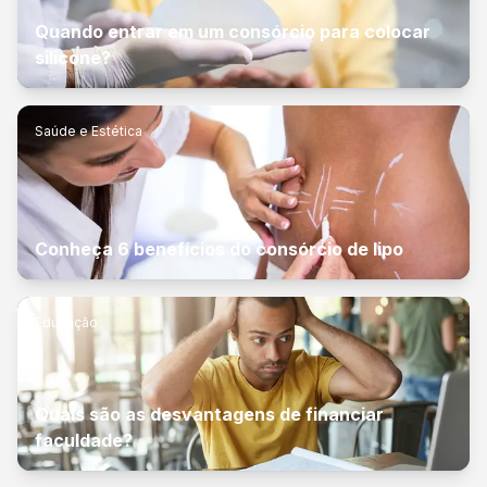
Quando entrar em um consórcio para colocar
silicone?
Saúde e Estética
Conheça 6 benefícios do consórcio de lipo
Educação
Quais são as desvantagens de financiar
faculdade?