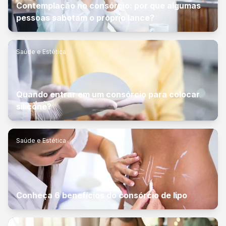
Contemplação no consórcio: por que algumas
pessoas sabotam o próprio lance?
Saúde e Estética
Quando entrar em um consórcio para colocar
silicone?
Saúde e Estética
Conheça 6 benefícios do consórcio de lipo