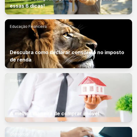
essas 6 dicas!
Educação Financeira
Descubra como declarar consórcio no imposto
de renda
Imóveis
A melhor maneira de comprar imóvel
Consórcio