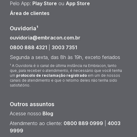
Pelo App:
Play Store
ou
App Store
Área de clientes
Ouvidoria¹
ouvidoria@embracon.com.br
0800 888 4321
|
3003 7351
Segunda a sexta, das 8h às 19h, exceto feriados
¹ A Ouvidoria é o canal de última instância na Embracon, tanto
que, para receber o atendimento, é necessário que você tenha
um
protocolo de reclamação registrado
em um de nossos
canais de atendimento e que o retorno deles não tenha sido
satisfatório.
Outros assuntos
Acesse nosso
Blog
Atendimento ao cliente:
0800 889 0999
|
4003
9999