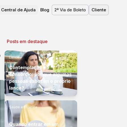
Central de Ajuda
Blog
2ª Via de Boleto
Cliente
Posts em destaque
?
Lance
Contemplação no
consórcio: por que algumas
pessoas sabotam o próprio
lance?
Saúde e Estética
Quando entrar em um