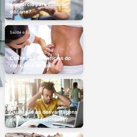
consórcio para colocar
silicone?
Saúde e Estética
Conheça 6 benefícios do
consórcio de lipo
Educação
Quais são as desvantagens
de financiar faculdade?