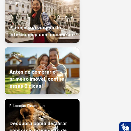
Viagens
Planeje sua viagem de
intercâmbio com consórcio!
Imóveis
Antes de comprar o
primeiro imóvel, confira
essas 6 dicas!
Educação Financeira
Descubra como declarar
consórcio no imposto de