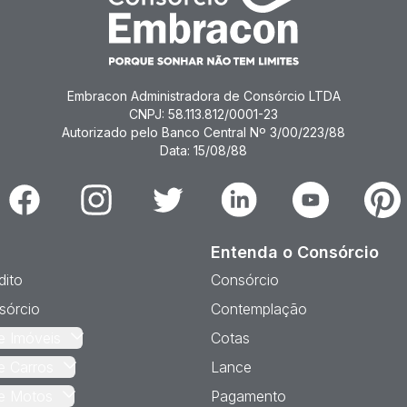
Embracon Administradora de Consórcio LTDA
CNPJ: 58.113.812/0001-23
Autorizado pelo Banco Central Nº 3/00/223/88
Data: 15/08/88
Facebook
Instagram
Twitter
Linkedin
Youtube
Pinter
Entenda o Consórcio
dito
Consórcio
sórcio
Contemplação
e Imóveis
Cotas
e Carros
Lance
e Motos
Pagamento