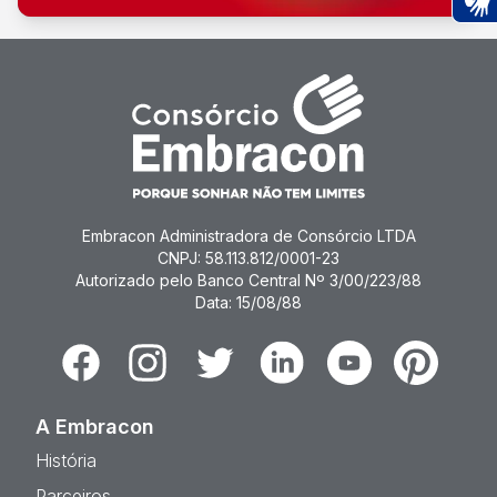
Ac
Embracon Administradora de Consórcio LTDA
CNPJ: 58.113.812/0001-23
Autorizado pelo Banco Central Nº 3/00/223/88
Data: 15/08/88
Facebook
Instagram
Twitter
Linkedin
Youtube
Pinterest
A Embracon
História
Parceiros