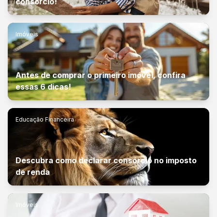
consórcio!
Imóveis
Antes de comprar o primeiro imóvel, confira
essas 6 dicas!
Educação Financeira
Descubra como declarar consórcio no imposto
de renda
Imóveis