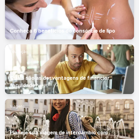
Conheça 6 benefícios do consórcio de lipo
Educação
Quais são as desvantagens de financiar
faculdade?
Viagens
Planeje sua viagem de intercâmbio com