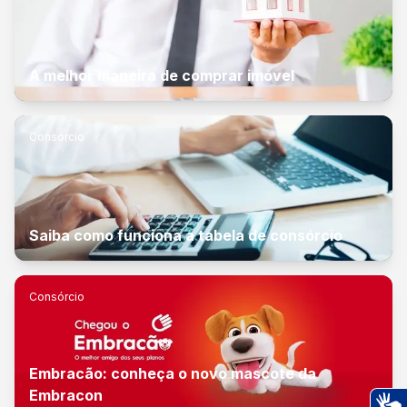
A melhor maneira de comprar imóvel
Consórcio
Saiba como funciona a tabela de consórcio
Consórcio
Embracão: conheça o novo mascote da
Embracon