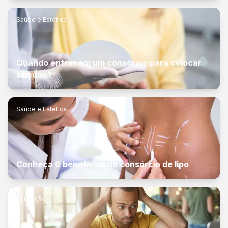
Saúde e Estética
Quando entrar em um consórcio para colocar
silicone?
Saúde e Estética
Conheça 6 benefícios do consórcio de lipo
Educação