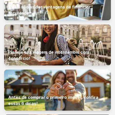
Quais são as desvantagens de financiar
faculdade?
Viagens
Planeje sua viagem de intercâmbio com
consórcio!
Imóveis
Antes de comprar o primeiro imóvel, confira
essas 6 dicas!