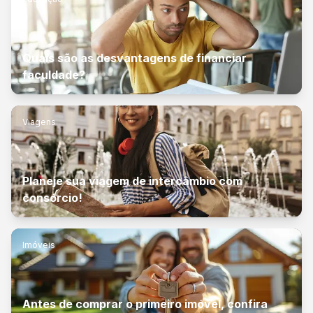
Quais são as desvantagens de financiar
faculdade?
Viagens
Planeje sua viagem de intercâmbio com
consórcio!
Imóveis
Antes de comprar o primeiro imóvel, confira