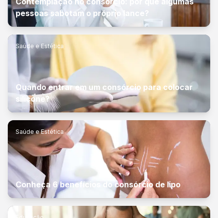
Contemplação no consórcio: por que algumas
pessoas sabotam o próprio lance?
Saúde e Estética
Quando entrar em um consórcio para colocar
silicone?
Saúde e Estética
Conheça 6 benefícios do consórcio de lipo
Educação