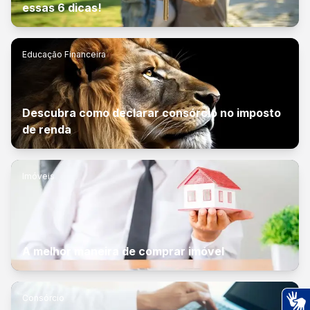
essas 6 dicas!
Educação Financeira
Descubra como declarar consórcio no imposto
de renda
Imóveis
A melhor maneira de comprar imóvel
Consórcio