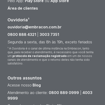
Pelo App:
Play Store
ou
App Store
Área de clientes
Ouvidoria¹
ouvidoria@embracon.com.br
0800 888 4321
|
3003 7351
Segunda a sexta, das 8h às 19h, exceto feriados
¹ A Ouvidoria é o canal de última instância na Embracon, tanto
que, para receber o atendimento, é necessário que você tenha
um
protocolo de reclamação registrado
em um de nossos
canais de atendimento e que o retorno deles não tenha sido
satisfatório.
Outros assuntos
Acesse nosso
Blog
Atendimento ao cliente:
0800 889 0999
|
4003
9999