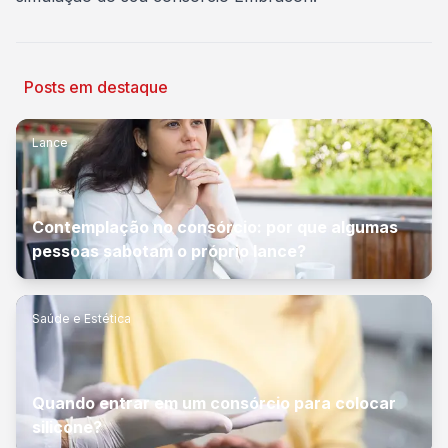
Posts em destaque
Lance
Contemplação no consórcio: por que algumas
pessoas sabotam o próprio lance?
Saúde e Estética
Quando entrar em um consórcio para colocar
silicone?