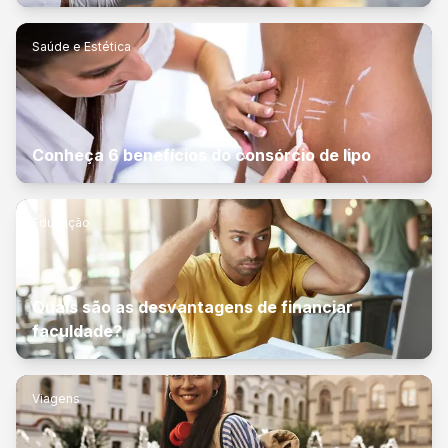
Saúde e Estética
Conheça 6 benefícios do consórcio de lipo
Educação
Quais são as desvantagens de financiar
faculdade?
Viagens