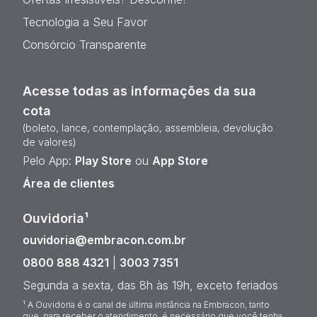
Tecnologia a Seu Favor
Consórcio Transparente
Acesse todas as informações da sua
cota
(boleto, lance, contemplação, assembleia, devolução
de valores)
Pelo App:
Play Store
ou
App Store
Área de clientes
Ouvidoria¹
ouvidoria@embracon.com.br
0800 888 4321
|
3003 7351
Segunda a sexta, das 8h às 19h, exceto feriados
¹ A Ouvidoria é o canal de última instância na Embracon, tanto
que, para receber o atendimento, é necessário que você tenha