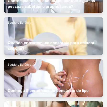
Contemplação no consórcio: por que algumas
pessoas sabotam o próprio lance?
Saúde e Estética
Quando entrar em um consórcio para colocar
silicone?
Saúde e Estética
Conheça 6 benefícios do consórcio de lipo
Educação