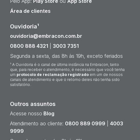
Pelo App:
Play Store
ou
App Store
Área de clientes
Ouvidoria¹
ouvidoria@embracon.com.br
0800 888 4321
|
3003 7351
Segunda a sexta, das 8h às 19h, exceto feriados
¹ A Ouvidoria é o canal de última instância na Embracon, tanto
que, para receber o atendimento, é necessário que você tenha
um
protocolo de reclamação registrado
em um de nossos
canais de atendimento e que o retorno deles não tenha sido
satisfatório.
Outros assuntos
Acesse nosso
Blog
Atendimento ao cliente:
0800 889 0999
|
4003
9999