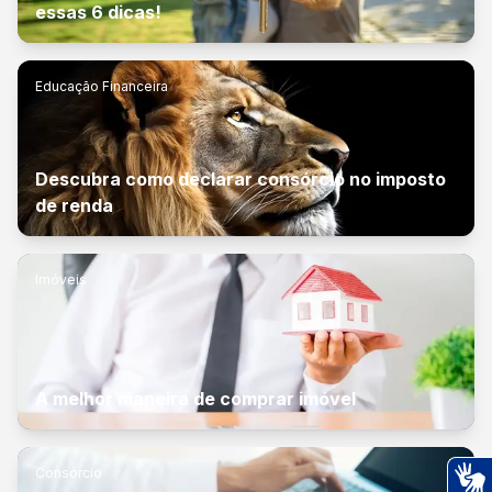
essas 6 dicas!
Educação Financeira
Descubra como declarar consórcio no imposto
de renda
Imóveis
A melhor maneira de comprar imóvel
Consórcio