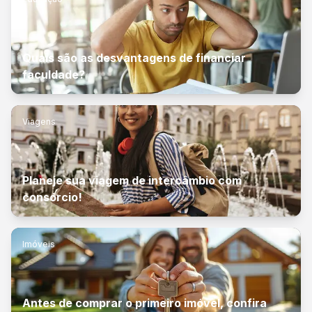
Quais são as desvantagens de financiar
faculdade?
Viagens
Planeje sua viagem de intercâmbio com
consórcio!
Imóveis
Antes de comprar o primeiro imóvel, confira