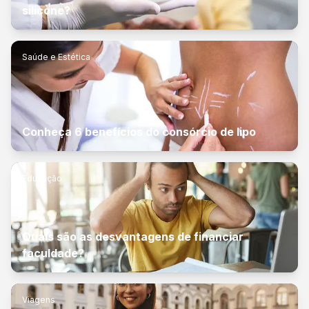
silicone?
Saúde e Estética
Conheça 6 benefícios do consórcio de lipo
Educação
Quais são as desvantagens de financiar
faculdade?
Viagens