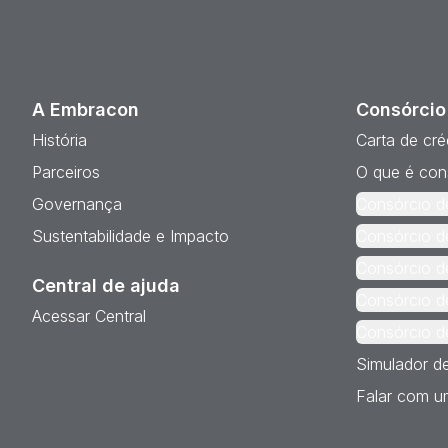
A Embracon
Consórcio
História
Carta de cré
Parceiros
O que é con
Governança
Consórcio d
Sustentabilidade e Impacto
Consórcio d
Consórcio d
Central de ajuda
Consórcio d
Acessar Central
Consórcio d
Simulador d
Falar com um