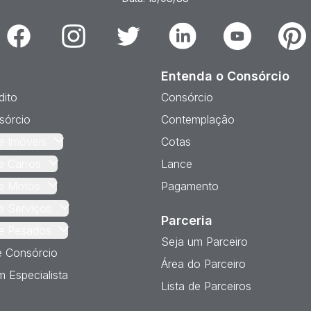
Facebook
Instagram
Twitter
Linkedin
Youtube
Pinter
Entenda o Consórcio
dito
Consórcio
sórcio
Contemplação
e Imóveis
Cotas
e Carros
Lance
e Motos
Pagamento
e Serviços
Parceria
e Pesados
Seja um Parceiro
e Consórcio
Área do Parceiro
 Especialista
Lista de Parceiros