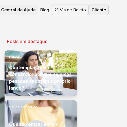
Central de Ajuda
Blog
2ª Via de Boleto
Cliente
Posts em destaque
Lance
Contemplação no
consórcio: por que algumas
pessoas sabotam o próprio
lance?
Saúde e Estética
Quando entrar em um