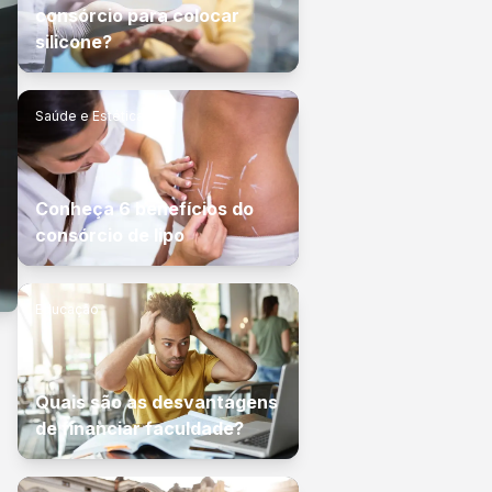
consórcio para colocar
silicone?
Saúde e Estética
Conheça 6 benefícios do
consórcio de lipo
Educação
Quais são as desvantagens
de financiar faculdade?