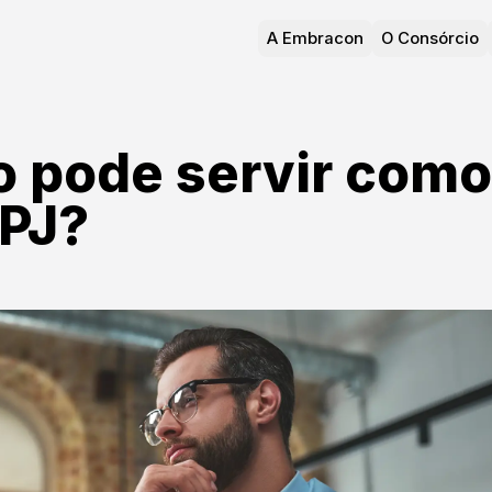
A Embracon
O Consórcio
o pode servir como
 PJ?