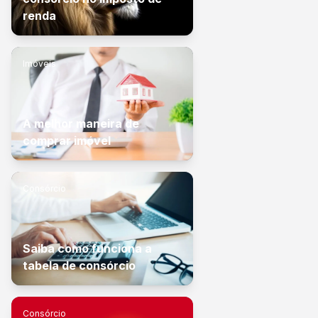
renda
Imóveis
A melhor maneira de
comprar imóvel
Consórcio
Saiba como funciona a
tabela de consórcio
Consórcio