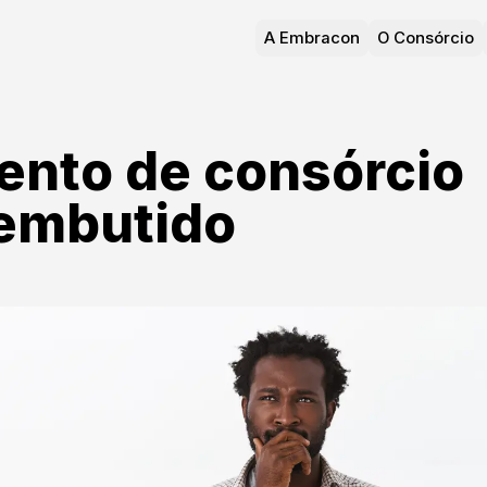
A Embracon
O Consórcio
nto de consórcio
embutido