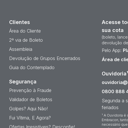
Clientes
Acesse to
sua cota
Área do Cliente
(boleto, lanc
2ª via de Boleto
devolução de
Assembleia
Pelo App:
Pl
Devolução de Grupos Encerrados
Área de cli
Guia do Contemplado
Ouvidoria
Segurança
ouvidoria
Prevenção à Fraude
0800 888 
Validador de Boletos
Segunda a s
feriados
Golpes? Aqui Não!
¹ A Ouvidoria é 
Fui Vítima, E Agora?
Embracon, tanto
necessário que
Ofertas Irresistíveis? Desconfie!