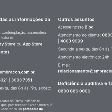
das as informações da
Outros assuntos
Acesse nosso
Blog
e, contemplação, assembleia,
Atendimento ao cliente:
0800
 valores)
|
4003 9999
ay Store
ou
App Store
Segunda a sexta, das 8h às 
entes
Atendimento eletrônico: 24h
¹
E-mail:
relacionamento@embraco
@embracon.com.br
4321
|
3003 7351
Deficiência auditiva e f
exta, das 8h às 19h, exceto
0800 886 0006
o canal de última instância na
 que, para receber o atendimento, é
 você tenha um
protocolo de