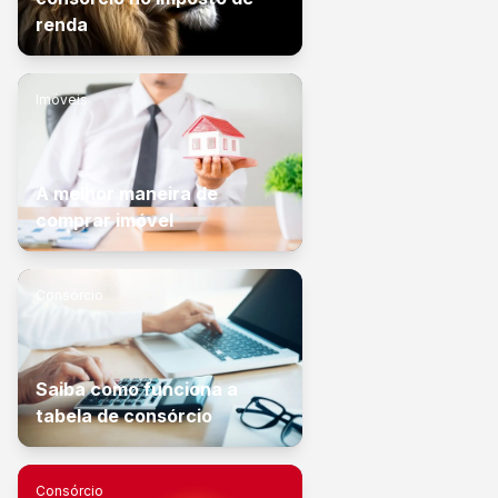
renda
Imóveis
A melhor maneira de
comprar imóvel
Consórcio
Saiba como funciona a
tabela de consórcio
Consórcio