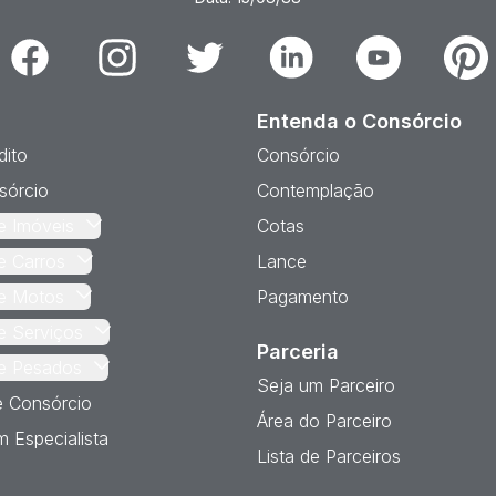
Facebook
Instagram
Twitter
Linkedin
Youtube
Pinter
Entenda o Consórcio
dito
Consórcio
sórcio
Contemplação
e Imóveis
Cotas
e Carros
Lance
e Motos
Pagamento
e Serviços
Parceria
e Pesados
Seja um Parceiro
e Consórcio
Área do Parceiro
 Especialista
Lista de Parceiros