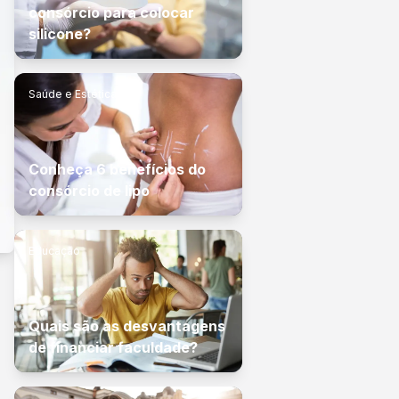
consórcio para colocar
silicone?
Saúde e Estética
Conheça 6 benefícios do
consórcio de lipo
Educação
Quais são as desvantagens
de financiar faculdade?