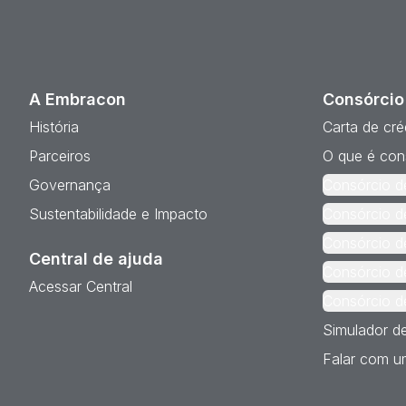
A Embracon
Consórcio
História
Carta de cré
Parceiros
O que é con
Governança
Consórcio d
Sustentabilidade e Impacto
Consórcio d
Consórcio d
Central de ajuda
Consórcio d
Acessar Central
Consórcio d
Simulador d
Falar com um