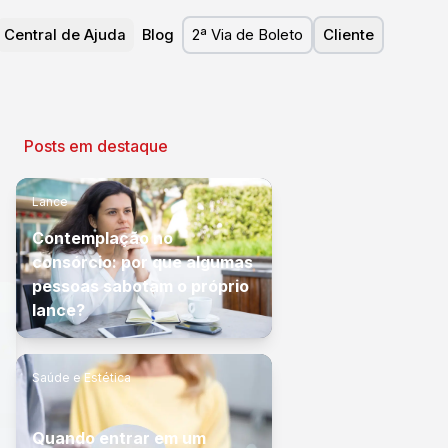
Central de Ajuda
Blog
2ª Via de Boleto
Cliente
Posts em destaque
Lance
Contemplação no
consórcio: por que algumas
pessoas sabotam o próprio
lance?
Saúde e Estética
Quando entrar em um