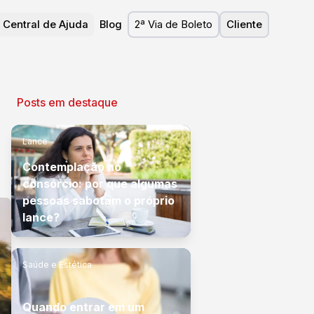
Central de Ajuda
Blog
2ª Via de Boleto
Cliente
Posts em destaque
Lance
Contemplação no
consórcio: por que algumas
pessoas sabotam o próprio
lance?
Saúde e Estética
Quando entrar em um