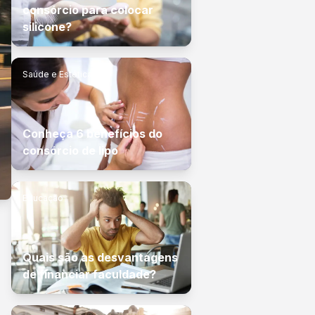
consórcio para colocar
silicone?
Saúde e Estética
Conheça 6 benefícios do
consórcio de lipo
Educação
Quais são as desvantagens
de financiar faculdade?