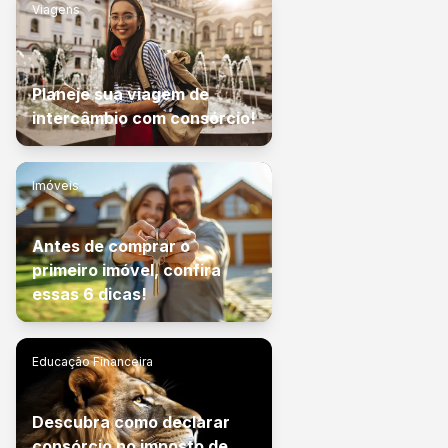
Viagens
Planeje sua viagem de
intercâmbio com consórcio!
Imóveis
Antes de comprar o
primeiro imóvel, confira
essas 6 dicas!
Educação Financeira
Descubra como declarar
consórcio no imposto de