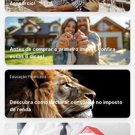
consórcio!
Imóveis
Antes de comprar o primeiro imóvel, confira
essas 6 dicas!
Educação Financeira
Descubra como declarar consórcio no imposto
de renda
Imóveis