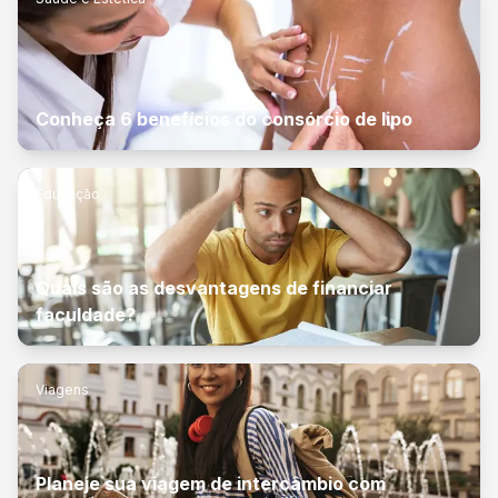
Conheça 6 benefícios do consórcio de lipo
Educação
Quais são as desvantagens de financiar
faculdade?
Viagens
Planeje sua viagem de intercâmbio com