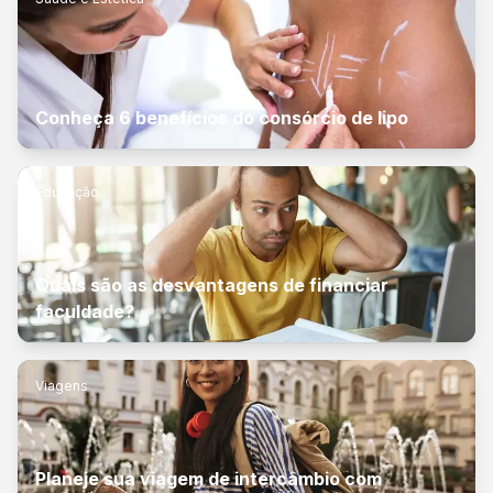
Conheça 6 benefícios do consórcio de lipo
Educação
Quais são as desvantagens de financiar
faculdade?
Viagens
Planeje sua viagem de intercâmbio com