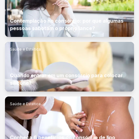
Contemplação no consórcio: por que algumas
pessoas sabotam o próprio lance?
Saúde e Estética
Quando entrar em um consórcio para colocar
silicone?
Saúde e Estética
Conheça 6 benefícios do consórcio de lipo