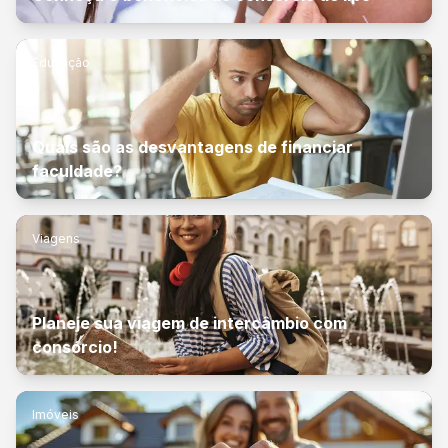
Educação
Quais são as desvantagens de financiar
faculdade?
Viagens
Planeje sua viagem de intercâmbio com
consórcio!
Imóveis