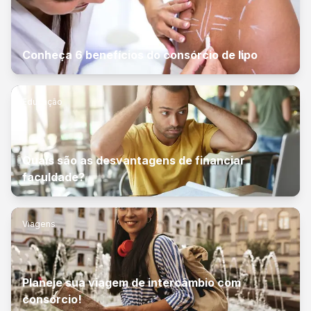
Conheça 6 benefícios do consórcio de lipo
Educação
Quais são as desvantagens de financiar
faculdade?
Viagens
Planeje sua viagem de intercâmbio com
consórcio!