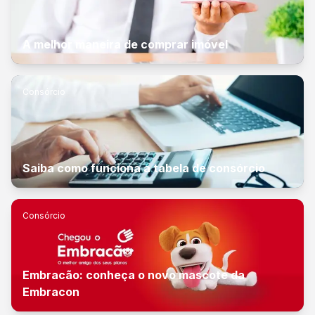
A melhor maneira de comprar imóvel
Consórcio
Saiba como funciona a tabela de consórcio
Consórcio
Embracão: conheça o novo mascote da
Embracon