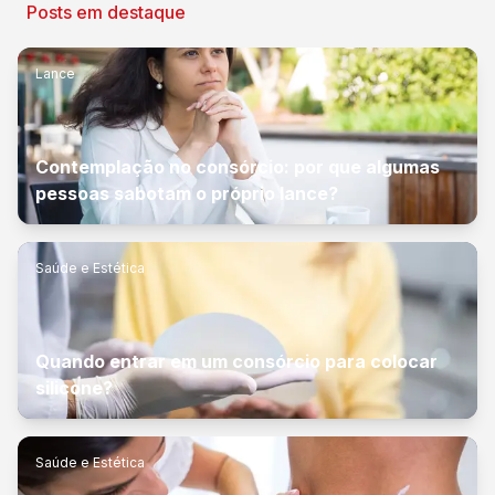
Posts em destaque
Lance
Contemplação no consórcio: por que algumas
pessoas sabotam o próprio lance?
Saúde e Estética
Quando entrar em um consórcio para colocar
silicone?
Saúde e Estética