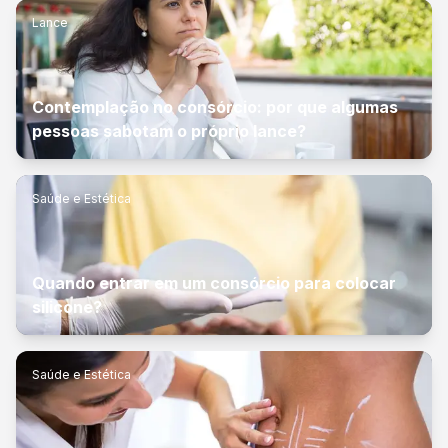
Lance
Contemplação no consórcio: por que algumas
pessoas sabotam o próprio lance?
Saúde e Estética
Quando entrar em um consórcio para colocar
silicone?
Saúde e Estética