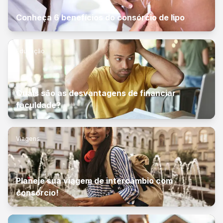
Conheça 6 benefícios do consórcio de lipo
Educação
Quais são as desvantagens de financiar
faculdade?
Viagens
Planeje sua viagem de intercâmbio com
consórcio!