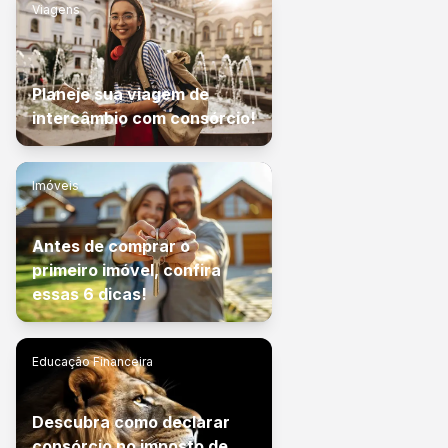
Viagens
Planeje sua viagem de
intercâmbio com consórcio!
Imóveis
Antes de comprar o
primeiro imóvel, confira
essas 6 dicas!
Educação Financeira
Descubra como declarar
consórcio no imposto de