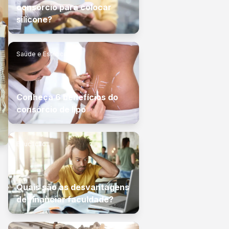
consórcio para colocar
silicone?
Saúde e Estética
Conheça 6 benefícios do
consórcio de lipo
Educação
Quais são as desvantagens
de financiar faculdade?