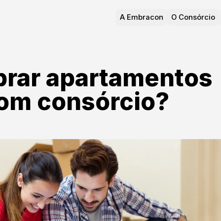
A Embracon
O Consórcio
rar apartamentos
com consórcio?