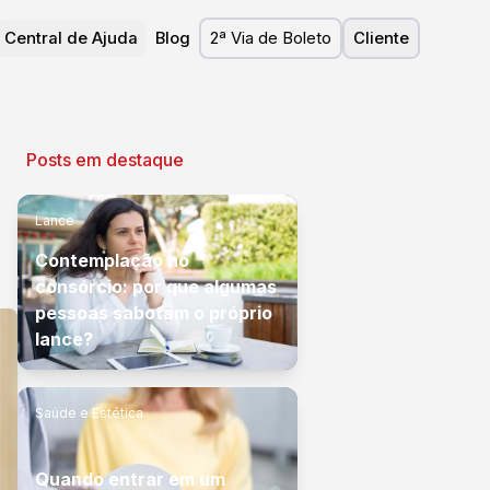
Central de Ajuda
Blog
2ª Via de Boleto
Cliente
Posts em destaque
Lance
Contemplação no
consórcio: por que algumas
pessoas sabotam o próprio
lance?
Saúde e Estética
Quando entrar em um